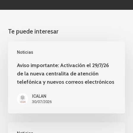
Te puede interesar
Aviso
Noticias
importante:
Activación
Aviso importante: Activación el 29/7/26
de la nueva centralita de atención
el
telefónica y nuevos correos electrónicos
29/7/26
de
ICALAN
la
30/07/2026
nueva
centralita
Comunicaciones
de