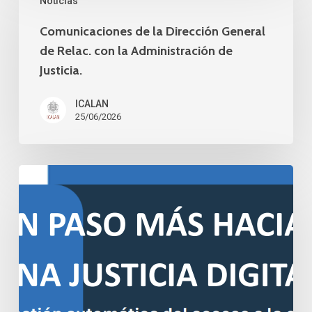
Noticias
de
atención
la
Comunicaciones de la Dirección General
telefónica
de Relac. con la Administración de
Dirección
y
Justicia.
General
nuevos
de
ICALAN
correos
Relac.
25/06/2026
electrónicos
con
la
Comunicado
Administración
de
de
la
Justicia.
aplicación
de
Cuentas
de