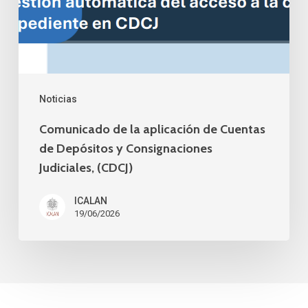
Depósitos
y
Consignaciones
Judiciales,
Noticias
(CDCJ)
Comunicado de la aplicación de Cuentas
de Depósitos y Consignaciones
Judiciales, (CDCJ)
ICALAN
19/06/2026