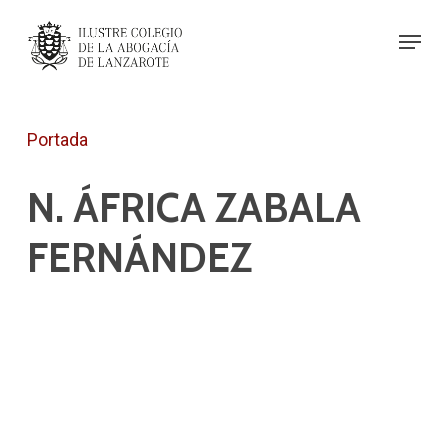
Skip
Menu
to
Close
main
Menu
content
Portada
N. ÁFRICA ZABALA
FERNÁNDEZ