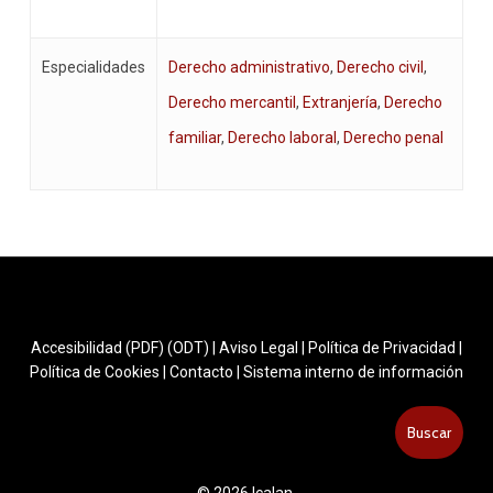
Especialidades
Derecho administrativo
,
Derecho civil
,
Derecho mercantil
,
Extranjería
,
Derecho
familiar
,
Derecho laboral
,
Derecho penal
Accesibilidad (PDF)
(ODT)
|
Aviso Legal
|
Política de Privacidad
|
Política de Cookies
|
Contacto
|
Sistema interno de información
Buscar
Buscar