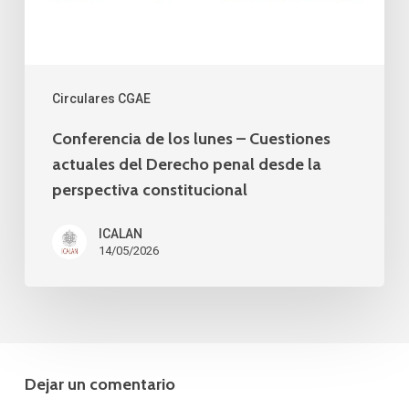
actuales
del
Derecho
penal
Circulares CGAE
desde
Conferencia de los lunes – Cuestiones
la
actuales del Derecho penal desde la
perspectiva
perspectiva constitucional
constitucional
ICALAN
14/05/2026
Dejar un comentario