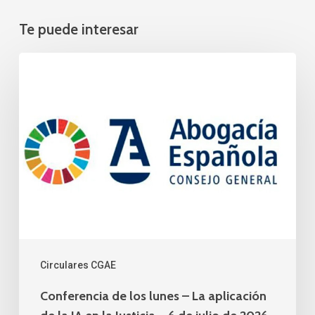
Te puede interesar
Conferencia
de
los
lunes
–
La
aplicación
de
la
IA
Circulares CGAE
en
Conferencia de los lunes – La aplicación
la