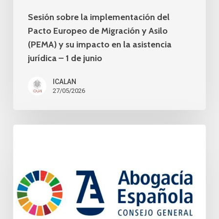
Asilo
Sesión sobre la implementación del
(PEMA)
Pacto Europeo de Migración y Asilo
y
(PEMA) y su impacto en la asistencia
jurídica – 1 de junio
su
impacto
ICALAN
en
27/05/2026
la
asistencia
Conferencia
jurídica
de
–
los
1
lunes
de
–
junio
Cuestiones