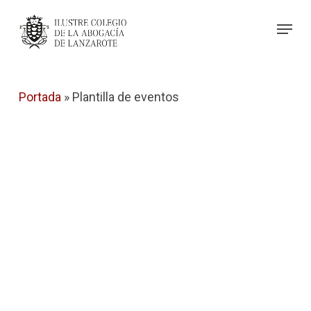
Skip
Menu
to
Close
main
Menu
content
Portada
»
Plantilla de eventos