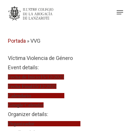
Skip
Menu
to
Close
main
Menu
content
Portada
»
VVG
Víctima Violencia de Género
Event details:
Fecha de Inicio
15/12/2025
Fecha Final
15/12/2025
Calendario
Turno de Oficio
Google Calendar
Organizer details:
Organizador
Guillermo Viera Silva