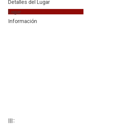
Detalles del Lugar
Lugar
Víctima Violencia de Género
Información
|||::