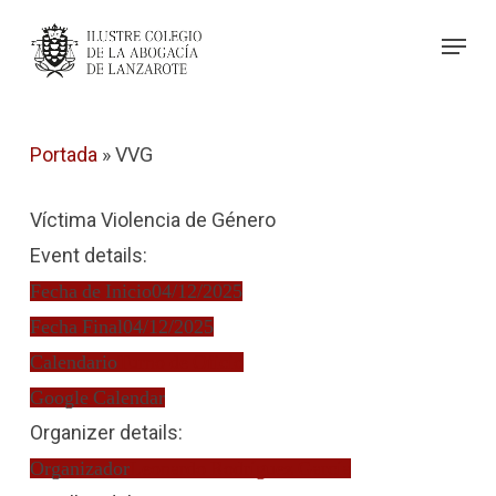
Skip
Menu
to
Close
main
Menu
content
Portada
»
VVG
Víctima Violencia de Género
Event details:
Fecha de Inicio
04/12/2025
Fecha Final
04/12/2025
Calendario
Turno de Oficio
Google Calendar
Organizer details:
Organizador
Leonardo Rodríguez García