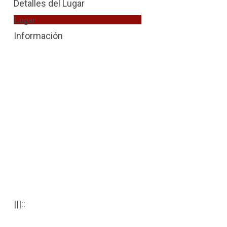
Detalles del Lugar
Lugar
Víctima Violencia de Género
Información
|||::