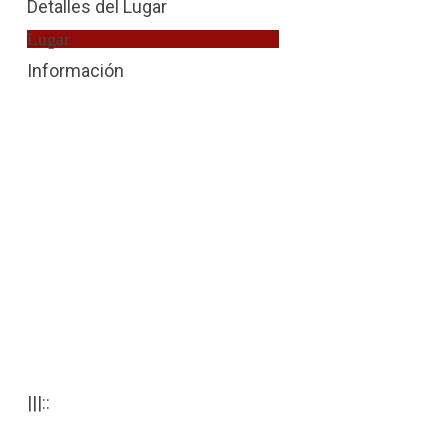
Detalles del Lugar
Lugar
Víctima Violencia de Género
Información
|||::