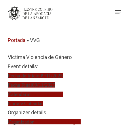
Skip
Menu
to
Close
main
Menu
content
Portada
»
VVG
Víctima Violencia de Género
Event details:
Fecha de Inicio
09/11/2025
Fecha Final
09/11/2025
Calendario
Turno de Oficio
Google Calendar
Organizer details:
Organizador
Silvia González López