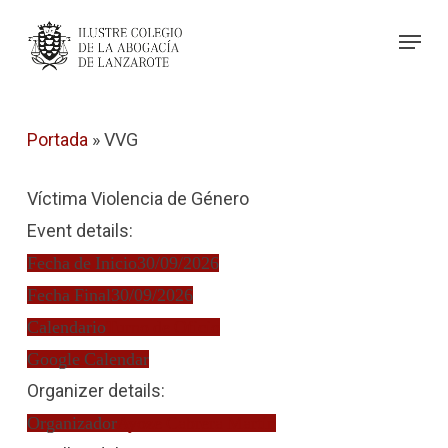
Skip
Menu
to
Close
main
Menu
content
Portada
»
VVG
Víctima Violencia de Género
Event details:
Fecha de Inicio
30/09/2026
Fecha Final
30/09/2026
Calendario
Turno de Oficio
Google Calendar
Organizer details:
Organizador
Ayoze Cabrera Martín