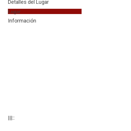
Detalles del Lugar
Lugar
Víctima Violencia de Género
Información
|||::