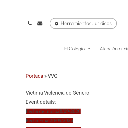
Skip
to
phone
email
main
Herramientas Jurídicas
content
El Colegio
Atención al 
Portada
»
VVG
Víctima Violencia de Género
Event details:
Fecha de Inicio
28/09/2026
Fecha Final
28/09/2026