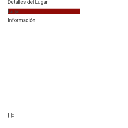
Detalles del Lugar
Lugar
Víctima Violencia de Género
Información
|||::