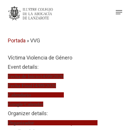
Skip
Menu
to
Close
main
Menu
content
Portada
»
VVG
Víctima Violencia de Género
Event details:
Fecha de Inicio
14/09/2026
Fecha Final
14/09/2026
Calendario
Turno de Oficio
Google Calendar
Organizer details:
Organizador
Yaiza Elena Blázquez Jiménez