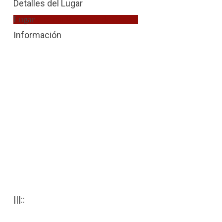
Detalles del Lugar
Lugar
Víctima Violencia de Género
Información
|||::