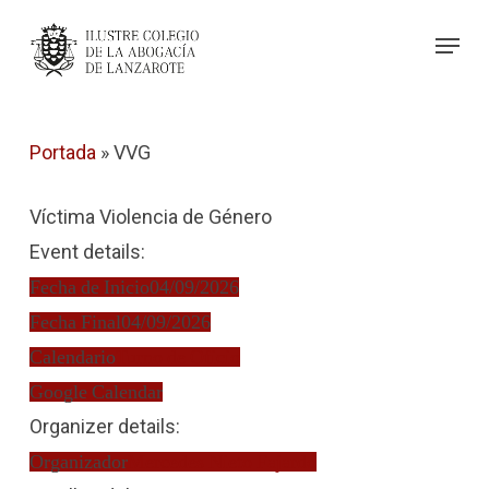
Skip
Menu
to
Close
main
Menu
content
Portada
»
VVG
Víctima Violencia de Género
Event details:
Fecha de Inicio
04/09/2026
Fecha Final
04/09/2026
Calendario
Turno de Oficio
Google Calendar
Organizer details:
Organizador
Mercedes Nieto Fajardo