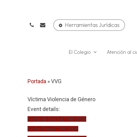
Skip
to
phone
email
main
Herramientas Jurídicas
content
El Colegio
Atención al 
Portada
»
VVG
Víctima Violencia de Género
Event details:
Fecha de Inicio
17/08/2026
Fecha Final
17/08/2026