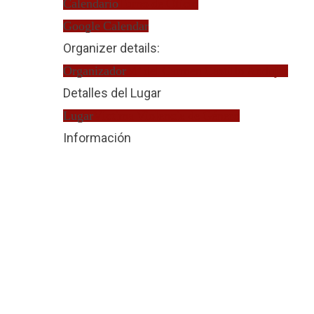
Calendario
Turno de Oficio
Google Calendar
Organizer details:
Organizador
Mª del Carmen Castillo Andujar
Detalles del Lugar
Lugar
Víctima Violencia de Género
Información