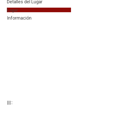
Detalles del Lugar
Lugar
Víctima Violencia de Género
Información
|||::