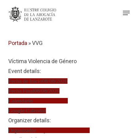
Skip
Menu
to
Close
main
Menu
content
Portada
»
VVG
Víctima Violencia de Género
Event details:
Fecha de Inicio
08/08/2026
Fecha Final
08/08/2026
Calendario
Turno de Oficio
Google Calendar
Organizer details:
Organizador
Raquel Comesaña Casal