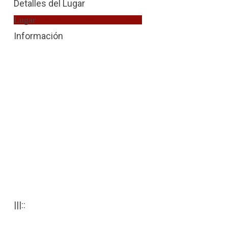
Detalles del Lugar
Lugar
Víctima Violencia de Género
Información
|||::