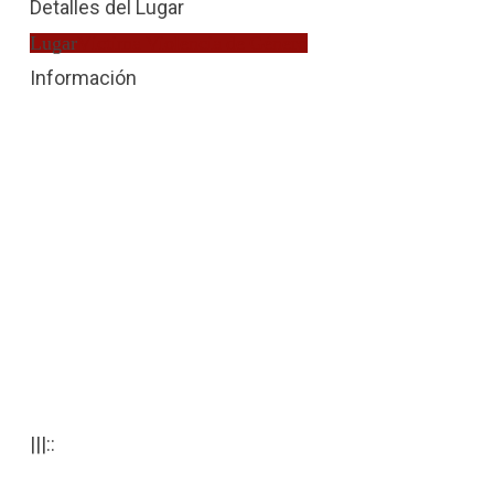
Detalles del Lugar
Lugar
Víctima Violencia de Género
Información
|||::