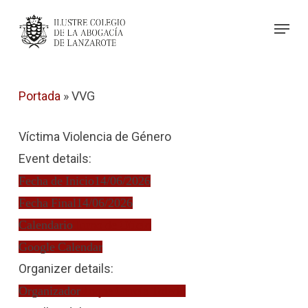
Skip
Menu
to
Close
main
Menu
content
Portada
»
VVG
Víctima Violencia de Género
Event details:
Fecha de Inicio
14/06/2026
Fecha Final
14/06/2026
Calendario
Turno de Oficio
Google Calendar
Organizer details:
Organizador
Roque García Toledo