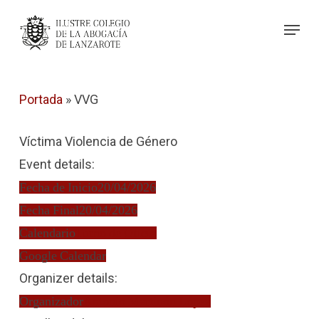
Skip
Menu
to
Close
main
Menu
content
Portada
»
VVG
Víctima Violencia de Género
Event details:
Fecha de Inicio
20/04/2026
Fecha Final
20/04/2026
Calendario
Turno de Oficio
Google Calendar
Organizer details:
Organizador
Antonio Martinón López