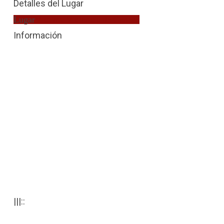
Detalles del Lugar
Lugar
Víctima Violencia de Género
Información
|||::