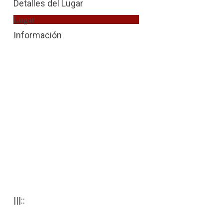
Detalles del Lugar
Lugar
Víctima Violencia de Género
Información
|||::