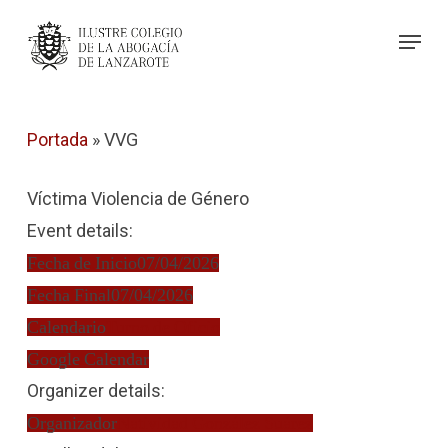
Skip
Menu
to
Close
main
Menu
content
Portada
»
VVG
Víctima Violencia de Género
Event details:
Fecha de Inicio
07/04/2026
Fecha Final
07/04/2026
Calendario
Turno de Oficio
Google Calendar
Organizer details:
Organizador
Natividad González Suárez