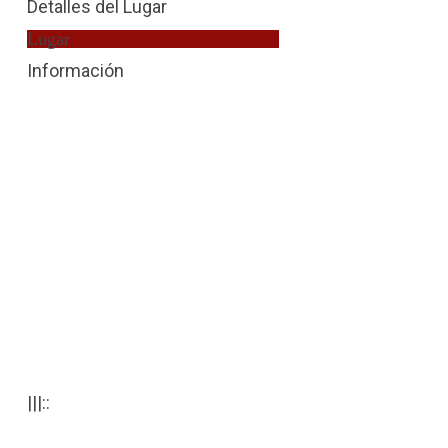
Detalles del Lugar
Lugar
Víctima Violencia de Género
Información
|||::