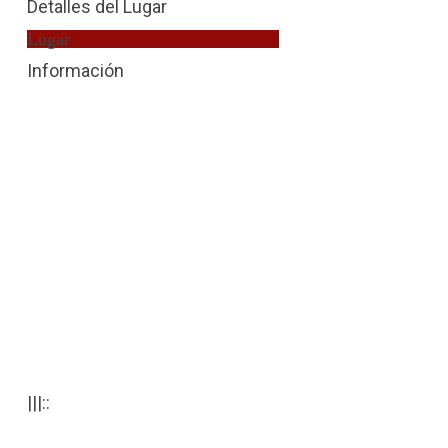
Detalles del Lugar
Lugar
Víctima Violencia de Género
Información
|||::