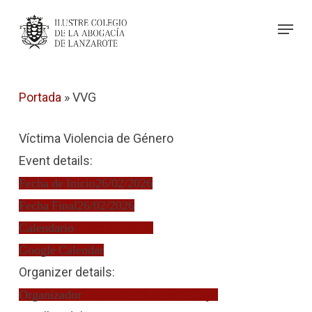
Skip
Menu
to
Close
main
Menu
content
Portada
»
VVG
Víctima Violencia de Género
Event details:
Fecha de Inicio
26/02/2026
Fecha Final
26/02/2026
Calendario
Turno de Oficio
Google Calendar
Organizer details:
Organizador
Loueila Sid Ahmed Ndiaye