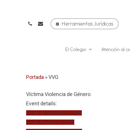
Skip
to
phone
email
main
Herramientas Jurídicas
content
El Colegio
Atención al 
Portada
»
VVG
Víctima Violencia de Género
Event details:
Fecha de Inicio
03/02/2026
Fecha Final
03/02/2026