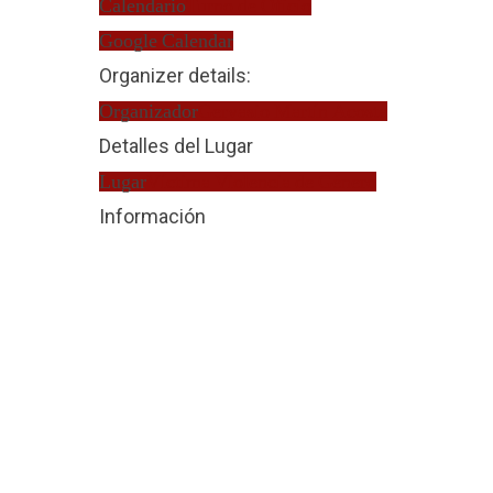
Calendario
Turno de Oficio
Google Calendar
Organizer details:
Organizador
Gervasio Martín Acosta
Detalles del Lugar
Lugar
Víctima Violencia de Género
Información