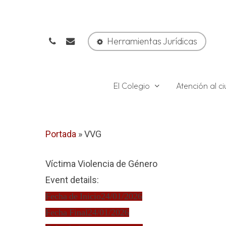
Skip
to
phone
email
main
Herramientas Jurídicas
content
El Colegio
Atención al 
Portada
»
VVG
Víctima Violencia de Género
Event details:
Fecha de Inicio
24/01/2026
Fecha Final
24/01/2026