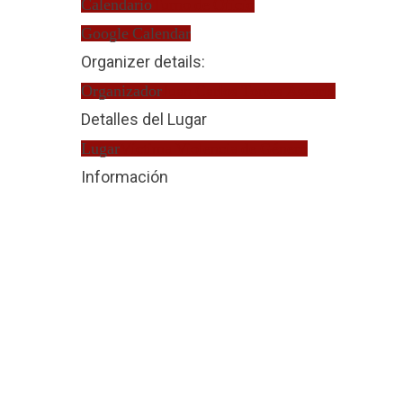
Calendario
Turno de Oficio
Google Calendar
Organizer details:
Organizador
Juan Carlos Torres Ascariz
Detalles del Lugar
Lugar
Víctima Violencia de Género
Información