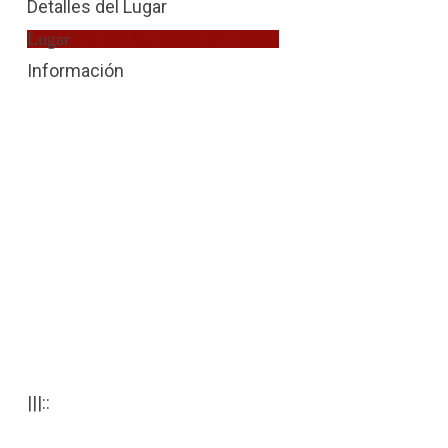
Detalles del Lugar
Lugar
Víctima Violencia de Género
Información
|||::