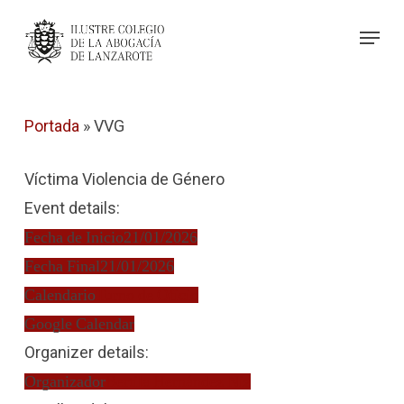
Skip
Menu
to
Close
main
Menu
content
Portada
»
VVG
Víctima Violencia de Género
Event details:
Fecha de Inicio
21/01/2026
Fecha Final
21/01/2026
Calendario
Turno de Oficio
Google Calendar
Organizer details:
Organizador
Bertila Hernández Niz