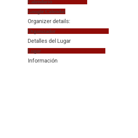
Calendario
Turno de Oficio
Google Calendar
Organizer details:
Organizador
Alexis Callero Quevedo
Detalles del Lugar
Lugar
Víctima Violencia de Género
Información