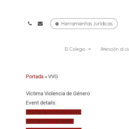
Skip
to
phone
email
main
Herramientas Jurídicas
content
El Colegio
Atención al 
Portada
»
VVG
Víctima Violencia de Género
Event details:
Fecha de Inicio
10/10/2025
Fecha Final
10/10/2025