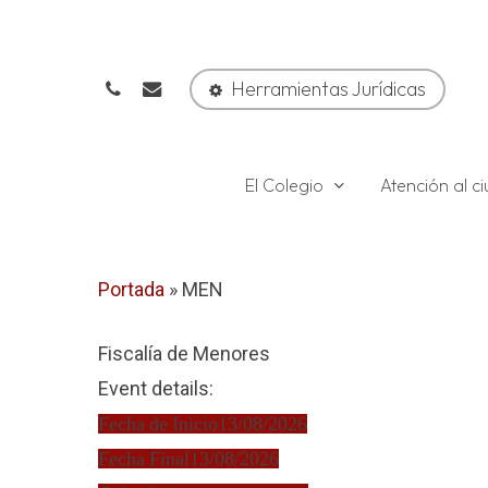
Skip
to
phone
email
main
Herramientas Jurídicas
content
El Colegio
Atención al 
Portada
»
MEN
Fiscalía de Menores
Event details:
Fecha de Inicio
13/08/2026
Fecha Final
13/08/2026