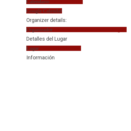
Calendario
Turno de Oficio
Google Calendar
Organizer details:
Organizador
Aranzazú Mª González San Miguel
Detalles del Lugar
Lugar
Fiscalía de Menores
Información