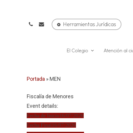
Skip
to
phone
email
main
Herramientas Jurídicas
content
El Colegio
Atención al 
Portada
»
MEN
Fiscalía de Menores
Event details:
Fecha de Inicio
16/07/2026
Fecha Final
16/07/2026