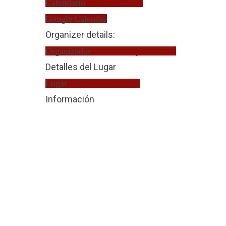
Calendario
Turno de Oficio
Google Calendar
Organizer details:
Organizador
Elizabeth Tejera Lemes
Detalles del Lugar
Lugar
Fiscalía de Menores
Información