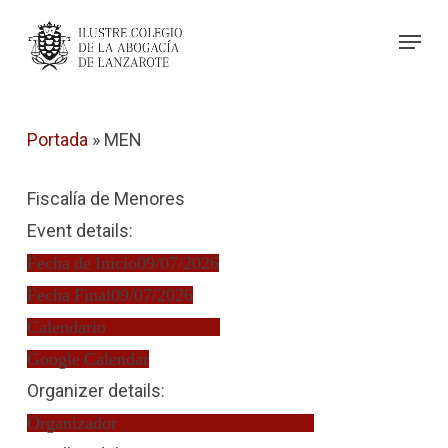
Skip
Menu
to
Close
main
Menu
content
Portada
»
MEN
Fiscalía de Menores
Event details:
Fecha de Inicio
09/07/2026
Fecha Final
09/07/2026
Calendario
Turno de Oficio
Google Calendar
Organizer details:
Organizador
Mª Dolores Santana Cedrés