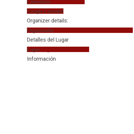
Calendario
Turno de Oficio
Google Calendar
Organizer details:
Organizador
Almudena Gema Ballesteros Marcos
Detalles del Lugar
Lugar
Juzgado de Instrucción
Información