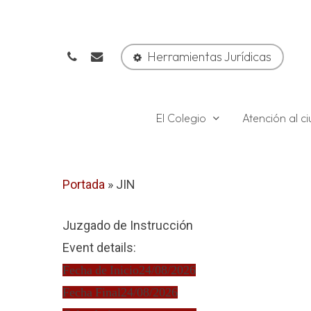
Skip
to
phone
email
main
Herramientas Jurídicas
content
El Colegio
Atención al 
Portada
»
JIN
Juzgado de Instrucción
Event details:
Fecha de Inicio
24/08/2026
Fecha Final
24/08/2026