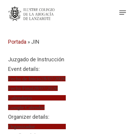
Skip
Menu
to
Close
main
Menu
content
Portada
»
JIN
Juzgado de Instrucción
Event details:
Fecha de Inicio
28/07/2026
Fecha Final
28/07/2026
Calendario
Turno de Oficio
Google Calendar
Organizer details:
Organizador
Paola Matassa