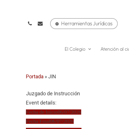
Skip
to
phone
email
main
Herramientas Jurídicas
content
El Colegio
Atención al 
Portada
»
JIN
Juzgado de Instrucción
Event details:
Fecha de Inicio
06/07/2026
Fecha Final
06/07/2026