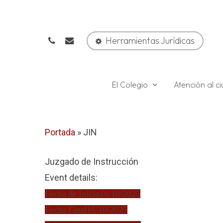
Skip
to
phone
email
main
Herramientas Jurídicas
content
El Colegio
Atención al 
Portada
»
JIN
Juzgado de Instrucción
Event details:
Fecha de Inicio
16/10/2025
Fecha Final
16/10/2025