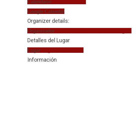
Calendario
Turno de Oficio
Google Calendar
Organizer details:
Organizador
Aranzazú Mª González San Miguel
Detalles del Lugar
Lugar
Juzgado de Guardia
Información