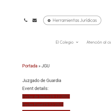
Skip
to
phone
email
main
Herramientas Jurídicas
content
El Colegio
Atención al 
Portada
»
JGU
Juzgado de Guardia
Event details:
Fecha de Inicio
19/12/2025
Fecha Final
19/12/2025