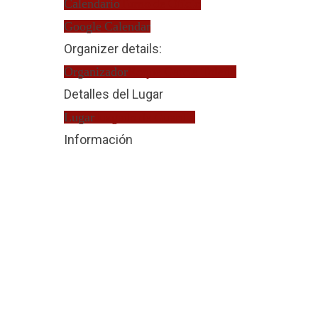
Calendario
Turno de Oficio
Google Calendar
Organizer details:
Organizador
Roque García Toledo
Detalles del Lugar
Lugar
Juzgado de Guardia
Información