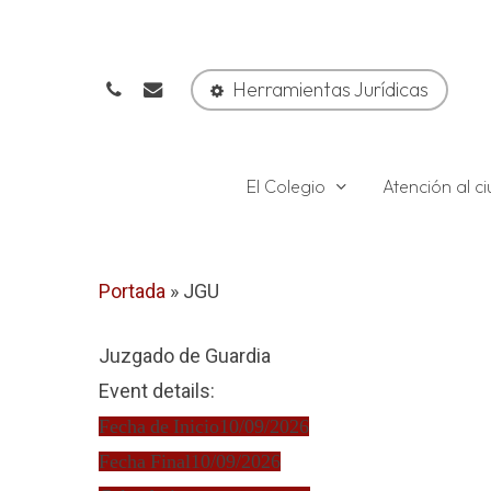
Skip
to
phone
email
main
Herramientas Jurídicas
content
El Colegio
Atención al 
Portada
»
JGU
Juzgado de Guardia
Event details:
Fecha de Inicio
10/09/2026
Fecha Final
10/09/2026