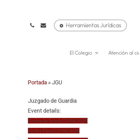
Skip
to
phone
email
main
Herramientas Jurídicas
content
El Colegio
Atención al 
Portada
»
JGU
Juzgado de Guardia
Event details:
Fecha de Inicio
22/04/2026
Fecha Final
22/04/2026