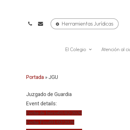
Skip
to
phone
email
main
Herramientas Jurídicas
content
El Colegio
Atención al 
Portada
»
JGU
Juzgado de Guardia
Event details:
Fecha de Inicio
01/02/2026
Fecha Final
01/02/2026