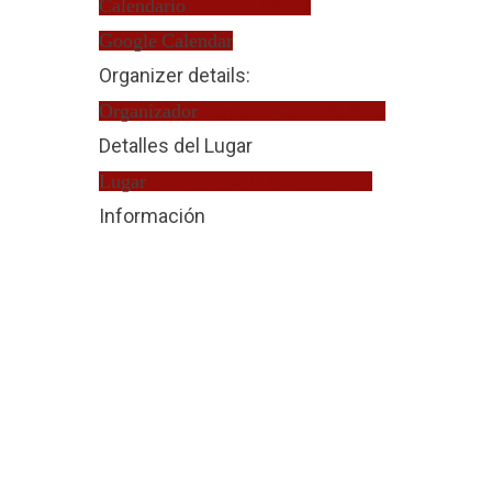
Calendario
Turno de Oficio
Google Calendar
Organizer details:
Organizador
Jeannette Carballo Ruiz
Detalles del Lugar
Lugar
Guardia Civil / Policia Local
Información