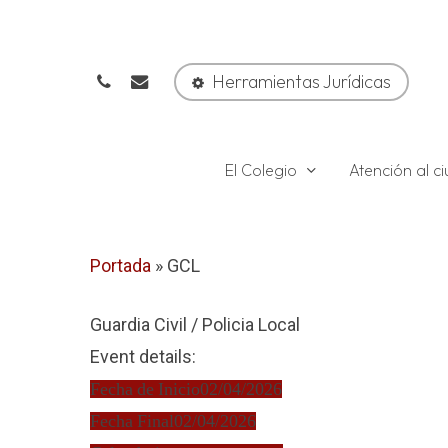
Skip
to
phone
email
main
Herramientas Jurídicas
content
El Colegio
Atención al 
Portada
»
GCL
Guardia Civil / Policia Local
Event details:
Fecha de Inicio
02/04/2026
Fecha Final
02/04/2026