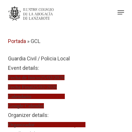
Skip
Menu
to
Close
main
Menu
content
Portada
»
GCL
Guardia Civil / Policia Local
Event details:
Fecha de Inicio
25/02/2026
Fecha Final
25/02/2026
Calendario
Turno de Oficio
Google Calendar
Organizer details:
Organizador
Mercedes Nieto Fajardo