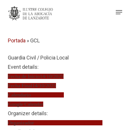
Skip
Menu
to
Close
main
Menu
content
Portada
»
GCL
Guardia Civil / Policia Local
Event details:
Fecha de Inicio
14/10/2025
Fecha Final
14/10/2025
Calendario
Turno de Oficio
Google Calendar
Organizer details:
Organizador
Carlos Manuel González Cordon