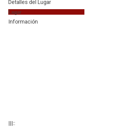
Detalles del Lugar
Lugar
Guardia Civil / Policia Local
Información
|||::