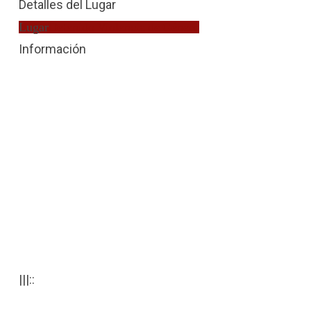
Detalles del Lugar
Lugar
Detenido Violencia de Género
Información
|||::