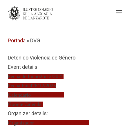
Skip
Menu
to
Close
main
Menu
content
Portada
»
DVG
Detenido Violencia de Género
Event details:
Fecha de Inicio
26/12/2025
Fecha Final
26/12/2025
Calendario
Turno de Oficio
Google Calendar
Organizer details:
Organizador
Cristina Quintana Romero