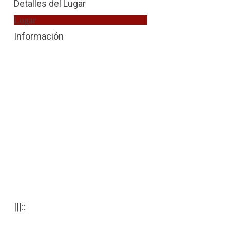
Detalles del Lugar
Lugar
Detenido Violencia de Género
Información
|||::