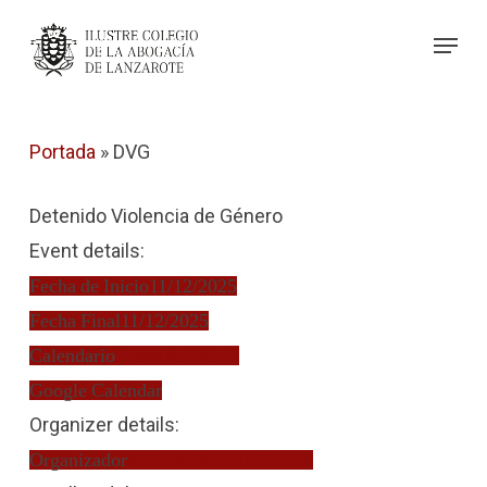
Skip
Menu
to
Close
main
Menu
content
Portada
»
DVG
Detenido Violencia de Género
Event details:
Fecha de Inicio
11/12/2025
Fecha Final
11/12/2025
Calendario
Turno de Oficio
Google Calendar
Organizer details:
Organizador
Roberto Brito de Ganzo