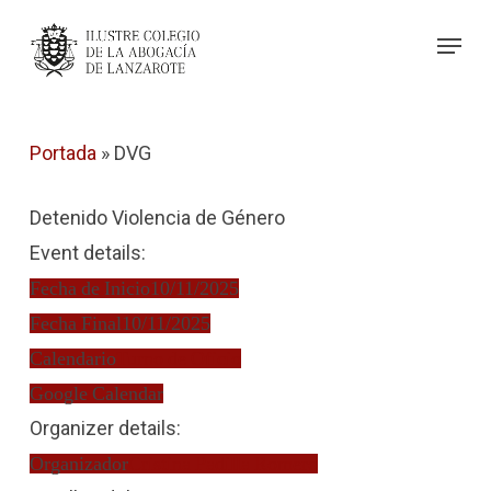
Skip
Menu
to
Close
main
Menu
content
Portada
»
DVG
Detenido Violencia de Género
Event details:
Fecha de Inicio
10/11/2025
Fecha Final
10/11/2025
Calendario
Turno de Oficio
Google Calendar
Organizer details:
Organizador
Cristina Padilla Romero