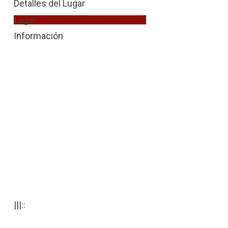
Detalles del Lugar
Lugar
Detenido Violencia de Género
Información
|||::