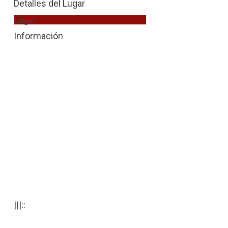
Detalles del Lugar
Lugar
Detenido Violencia de Género
Información
|||::