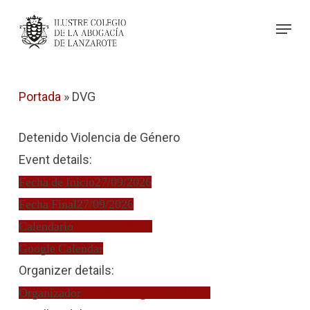
Skip
Menu
to
Close
main
Menu
content
Portada
»
DVG
Detenido Violencia de Género
Event details:
Fecha de Inicio
27/09/2026
Fecha Final
27/09/2026
Calendario
Turno de Oficio
Google Calendar
Organizer details:
Organizador
Ana Sara Figueroa Martín