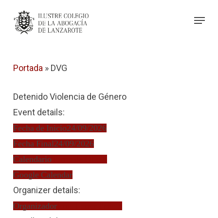
Skip
Menu
to
Close
main
Menu
content
Portada
»
DVG
Detenido Violencia de Género
Event details:
Fecha de Inicio
24/09/2026
Fecha Final
24/09/2026
Calendario
Turno de Oficio
Google Calendar
Organizer details:
Organizador
Irma Ferrer Peñate