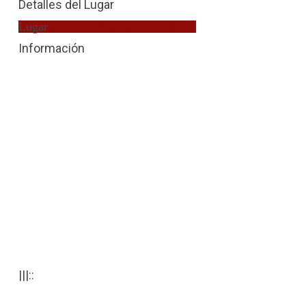
Detalles del Lugar
Lugar
Detenido Violencia de Género
Información
|||::