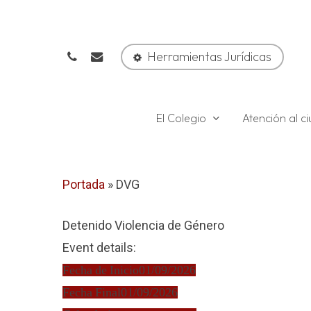
Skip
to
phone
email
main
Herramientas Jurídicas
content
El Colegio
Atención al 
Portada
»
DVG
Detenido Violencia de Género
Event details:
Fecha de Inicio
01/09/2026
Fecha Final
01/09/2026