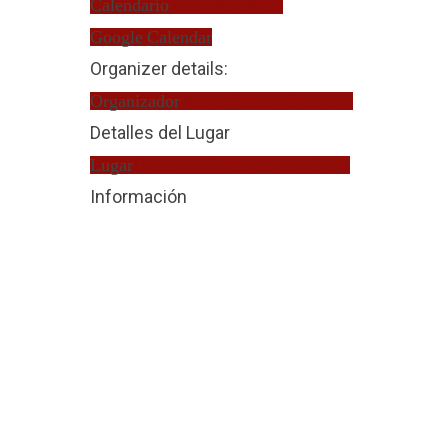
Calendario
Turno de Oficio
Google Calendar
Organizer details:
Organizador
Alexis Callero Quevedo
Detalles del Lugar
Lugar
Detenido Violencia de Género
Información