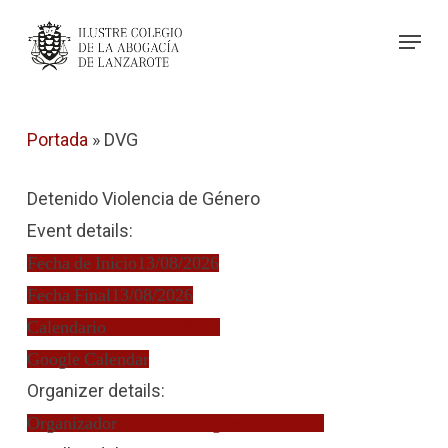
Skip
Menu
to
Close
main
Menu
content
Portada
»
DVG
Detenido Violencia de Género
Event details:
Fecha de Inicio
13/08/2026
Fecha Final
13/08/2026
Calendario
Turno de Oficio
Google Calendar
Organizer details:
Organizador
Leticia Rodríguez Bermúdez