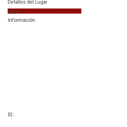
Detalles del Lugar
Lugar
Detenido Violencia de Género
Información
|||::