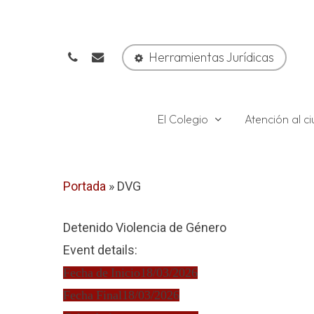
Skip
to
phone
email
main
Herramientas Jurídicas
content
El Colegio
Atención al 
Portada
»
DVG
Detenido Violencia de Género
Event details:
Fecha de Inicio
18/03/2026
Fecha Final
18/03/2026