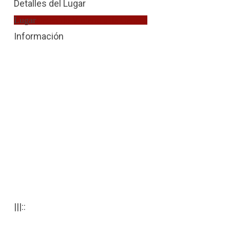
Detalles del Lugar
Lugar
Detenido Violencia de Género
Información
|||::