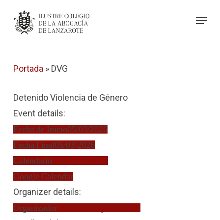
Skip
Menu
to
Close
main
Menu
content
Portada
»
DVG
Detenido Violencia de Género
Event details:
Fecha de Inicio
05/03/2026
Fecha Final
05/03/2026
Calendario
Turno de Oficio
Google Calendar
Organizer details:
Organizador
Elizabeth Tejera Lemes