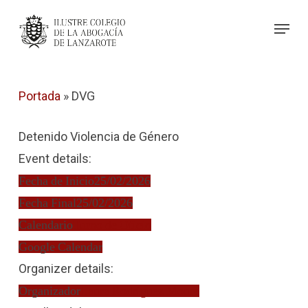
Skip
Menu
to
Close
main
Menu
content
Portada
»
DVG
Detenido Violencia de Género
Event details:
Fecha de Inicio
25/02/2026
Fecha Final
25/02/2026
Calendario
Turno de Oficio
Google Calendar
Organizer details:
Organizador
Laura Rodríguez Moure