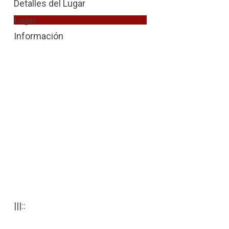
Detalles del Lugar
Lugar
Detenido Violencia de Género
Información
|||::