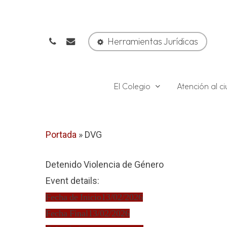
Skip
to
phone
email
main
Herramientas Jurídicas
content
El Colegio
Atención al 
Portada
»
DVG
Detenido Violencia de Género
Event details:
Fecha de Inicio
13/02/2026
Fecha Final
13/02/2026