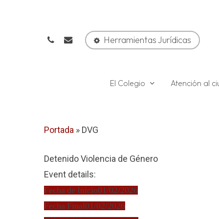
Skip
to
phone
email
main
Herramientas Jurídicas
content
El Colegio
Atención al 
Portada
»
DVG
Detenido Violencia de Género
Event details:
Fecha de Inicio
01/02/2026
Fecha Final
01/02/2026