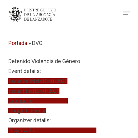
Skip
Menu
to
Close
main
Menu
content
Portada
»
DVG
Detenido Violencia de Género
Event details:
Fecha de Inicio
13/01/2026
Fecha Final
13/01/2026
Calendario
Turno de Oficio
Google Calendar
Organizer details:
Organizador
Natividad González Suárez