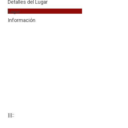
Detalles del Lugar
Lugar
Detenido Violencia de Género
Información
|||::